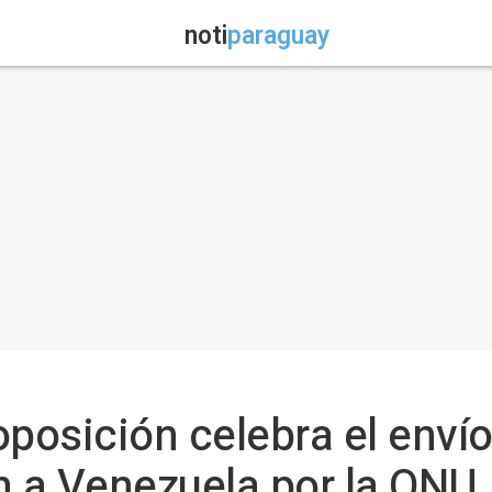
noti
paraguay
oposición celebra el enví
n a Venezuela por la ONU