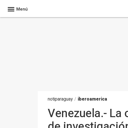
Menú
noti
paraguay
/
iberoamerica
Venezuela.- La 
de investigació