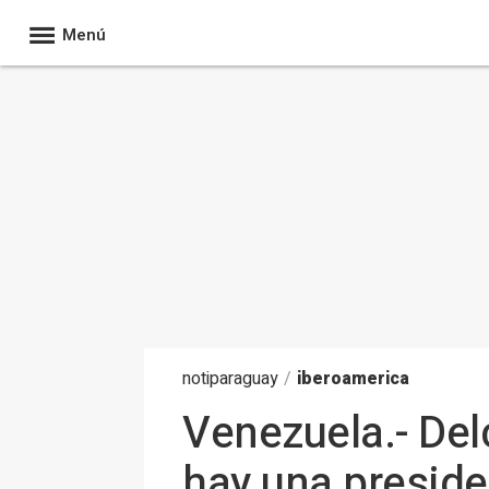
Menú
noti
paraguay
/
iberoamerica
Venezuela.- Del
hay una preside