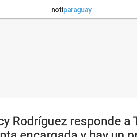
noti
paraguay
cy Rodríguez responde a 
nta encargada y hay un p