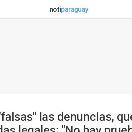
noti
paraguay
falsas" las denuncias, q
as legales: "No hay prueb