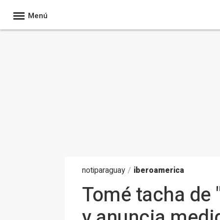
Menú
noti
paraguay
/
iberoamerica
Tomé tacha de "
y anuncia medid