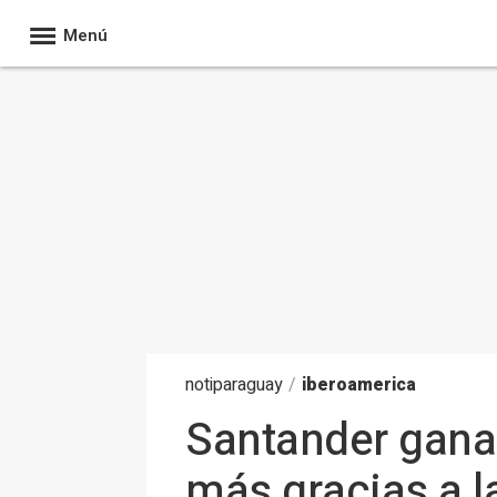
Menú
noti
paraguay
/
iberoamerica
Santander gana
más gracias a l