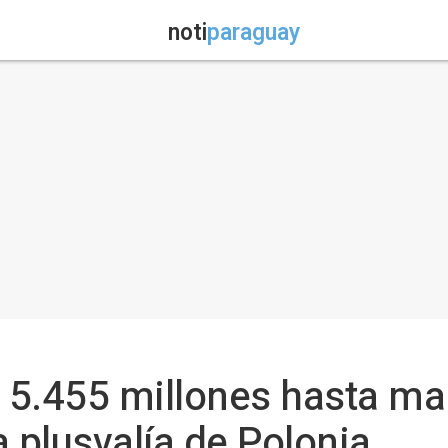
noti
paraguay
 5.455 millones hasta ma
a plusvalía de Polonia