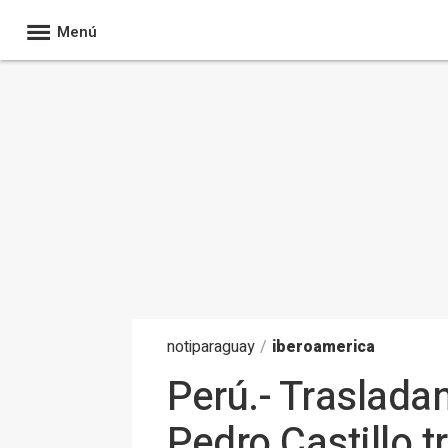
Menú
noti
paraguay
/
iberoamerica
Perú.- Traslada
Pedro Castillo 