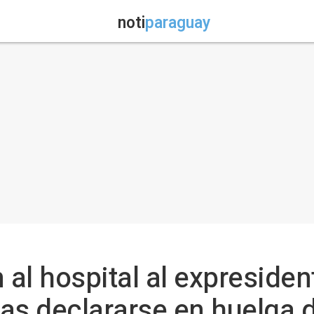
noti
paraguay
n al hospital al expreside
tras declararse en huelga