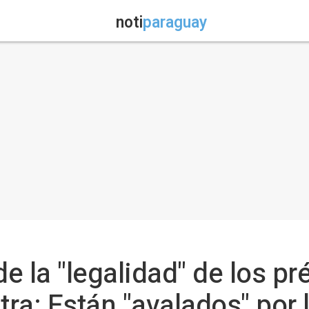
noti
paraguay
e la "legalidad" de los pr
tra: Están "avalados" por 