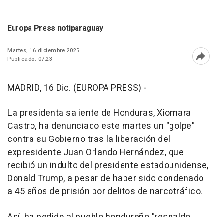
Europa Press notiparaguay
Martes, 16 diciembre 2025
Publicado: 07:23
Abri
MADRID, 16 Dic. (EUROPA PRESS) -
La presidenta saliente de Honduras, Xiomara
Castro, ha denunciado este martes un "golpe"
contra su Gobierno tras la liberación del
expresidente Juan Orlando Hernández, que
recibió un indulto del presidente estadounidense,
Donald Trump, a pesar de haber sido condenado
a 45 años de prisión por delitos de narcotráfico.
Así, ha pedido al pueblo hondureño "respaldo