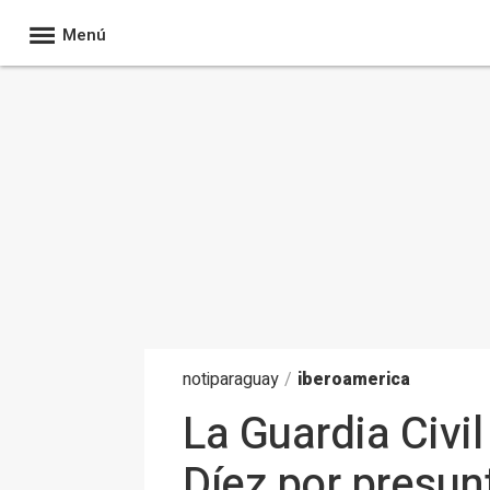
Menú
noti
paraguay
/
iberoamerica
La Guardia Civil
Díez por presun