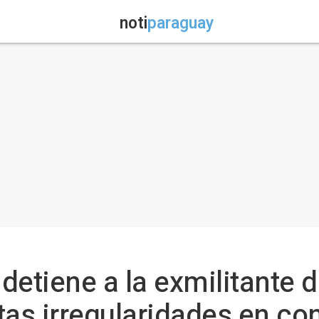
noti
paraguay
 detiene a la exmilitante 
tas irregularidades en co