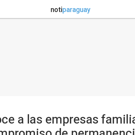
noti
paraguay
oce a las empresas famili
ompromiso de permanenc