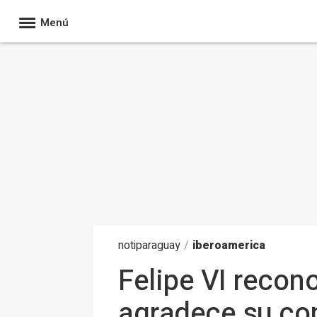
Menú
noti
paraguay
/
iberoamerica
Felipe VI recon
agradece su c