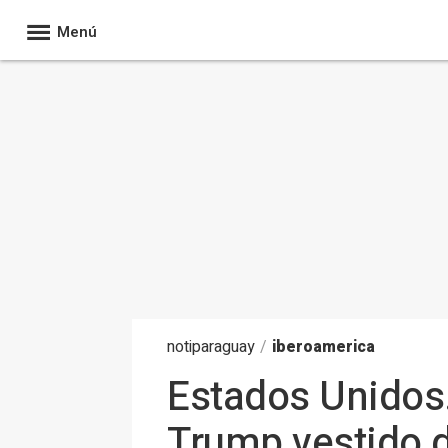
Menú
noti
paraguay
/
iberoamerica
Estados Unidos.
Trump vestido d