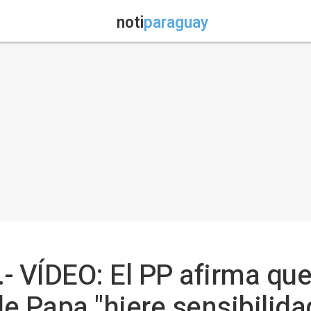
noti
paraguay
- VÍDEO: El PP afirma qu
e Papa "hiere sensibilida