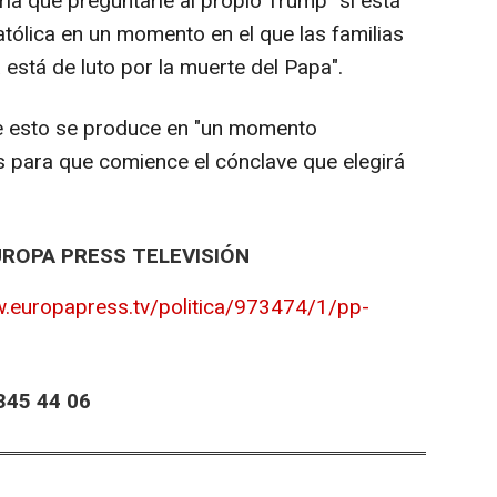
ía que preguntarle al propio Trump "si está
católica en un momento en el que las familias
ia está de luto por la muerte del Papa".
e esto se produce en "un momento
as para que comience el cónclave que elegirá
UROPA PRESS TELEVISIÓN
w.europapress.tv/politica/973474/1/pp-
45 44 06