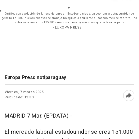
Gráfico con evolución de la tasa de paro en Estados Unidos. La economía estadounidense
generó 151.000 nuevos puestos de trabajo no agrícolas durante el pasado mes de febrero, una
cifra superior a los 125.000 creados en enero, mientras que la tasa de paro
- EUROPA PRESS
Europa Press notiparaguay
Viernes, 7 marzo 2025
Publicado: 12:30
Abri
MADRID 7 Mar. (EPDATA) -
El mercado laboral estadounidense crea 151.000