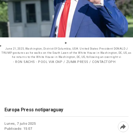
June 21, 2025, Washington, District Of Columbia, USA: United States President DONALD J
TRUMP gestures as he walks on the South Lawn of the White House in Washington, DC, US, as
he returns to the White House in Washington, DC, US, following an overnight vi
- RON SACHS - POOL VIA CNP / ZUMA PRESS / CONTACTOPH
Europa Press notiparaguay
Lunes, 7 julio 2025
Publicado: 15:07
Abri