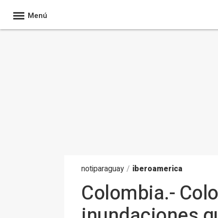
Menú
noti
paraguay
/
iberoamerica
Colombia.- Colo
inundaciones qu