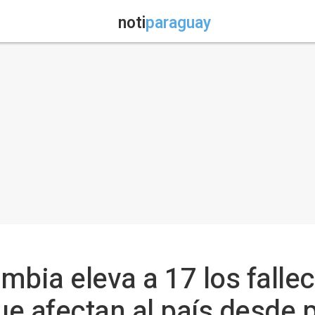
noti
paraguay
mbia eleva a 17 los fallec
e afectan al país desde p