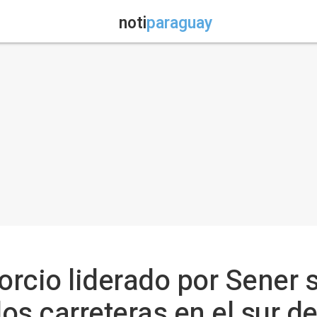
noti
paraguay
orcio liderado por Sener 
s carreteras en el sur de