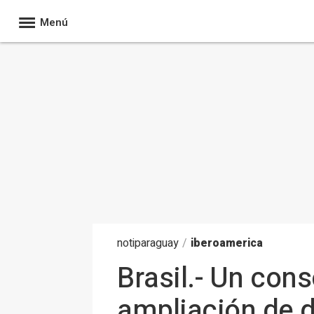
Menú
noti
paraguay
/
iberoamerica
Brasil.- Un cons
ampliación de do