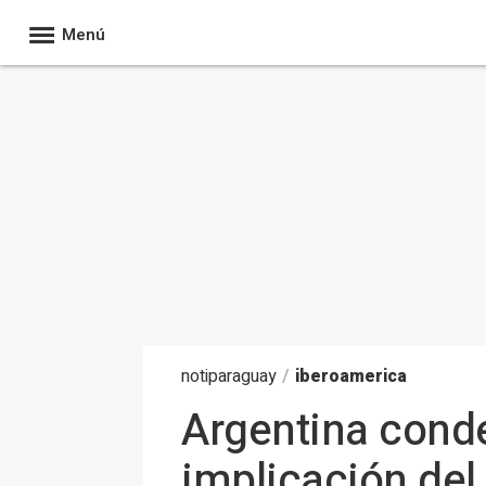
Menú
noti
paraguay
/
iberoamerica
Argentina conde
implicación del