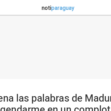
noti
paraguay
na las palabras de Madur
 gendarme en un complot