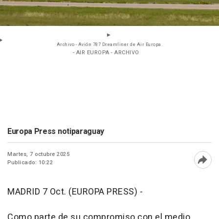
Archivo - Avión 787 Dreamliner de Air Europa.
- AIR EUROPA - ARCHIVO
Europa Press notiparaguay
Martes, 7 octubre 2025
Publicado: 10:22
Abri
MADRID 7 Oct. (EUROPA PRESS) -
Como parte de su compromiso con el medio