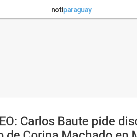
noti
paraguay
EO: Carlos Baute pide dis
to de Corina Machado en 