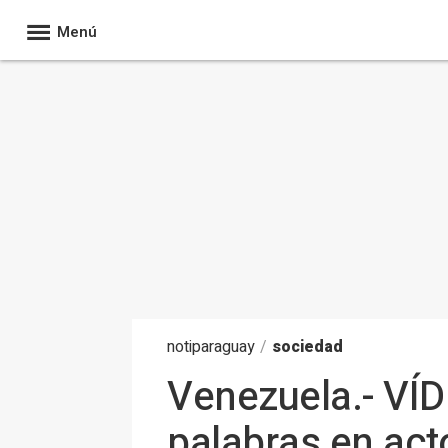
Menú
noti
paraguay
/
sociedad
Venezuela.- VÍD
palabras en ac