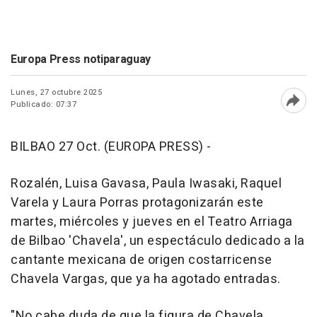
Europa Press notiparaguay
Lunes, 27 octubre 2025
Publicado: 07:37
Abri
BILBAO 27 Oct. (EUROPA PRESS) -
Rozalén, Luisa Gavasa, Paula Iwasaki, Raquel
Varela y Laura Porras protagonizarán este
martes, miércoles y jueves en el Teatro Arriaga
de Bilbao 'Chavela', un espectáculo dedicado a la
cantante mexicana de origen costarricense
Chavela Vargas, que ya ha agotado entradas.
"No cabe duda de que la figura de Chavela