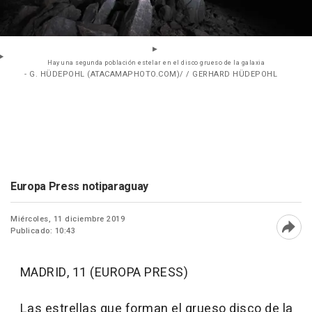
Hay una segunda población estelar en el disco grueso de la galaxia
- G. HÜDEPOHL (ATACAMAPHOTO.COM)/ / GERHARD HÜDEPOHL
Europa Press notiparaguay
Miércoles, 11 diciembre 2019
Publicado: 10:43
Abri
MADRID, 11 (EUROPA PRESS)
Las estrellas que forman el grueso disco de la