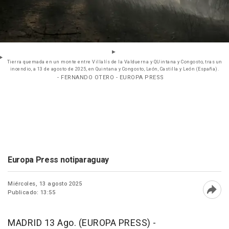
Tierra quemada en un monte entre Villalís de la Valduerna y QUintana y Congosto, tras un
incendio, a 13 de agosto de 2025, en Quintana y Congosto, León, Castilla y León (España).
- FERNANDO OTERO - EUROPA PRESS
Europa Press notiparaguay
Miércoles, 13 agosto 2025
Publicado: 13:55
Abri
MADRID 13 Ago. (EUROPA PRESS) -