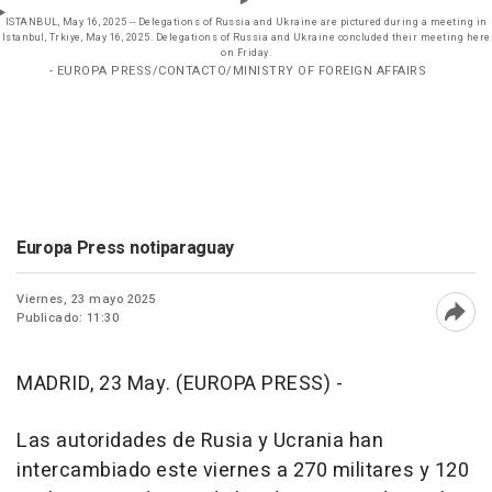
ISTANBUL, May 16, 2025 -- Delegations of Russia and Ukraine are pictured during a meeting in
Istanbul, Trkiye, May 16, 2025. Delegations of Russia and Ukraine concluded their meeting here
on Friday.
- EUROPA PRESS/CONTACTO/MINISTRY OF FOREIGN AFFAIRS
Europa Press notiparaguay
Viernes, 23 mayo 2025
Publicado: 11:30
Abri
MADRID, 23 May. (EUROPA PRESS) -
Las autoridades de Rusia y Ucrania han
intercambiado este viernes a 270 militares y 120