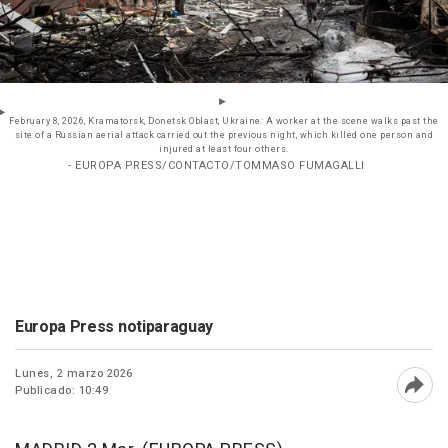
February 8, 2026, Kramatorsk, Donetsk Oblast, Ukraine: A worker at the scene walks past the
site of a Russian aerial attack carried out the previous night, which killed one person and
injured at least four others.
- EUROPA PRESS/CONTACTO/TOMMASO FUMAGALLI
Europa Press notiparaguay
Lunes, 2 marzo 2026
Publicado: 10:49
Abri