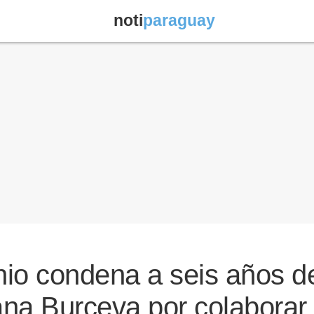
noti
paraguay
nio condena a seis años de
lana Burceva por colabora