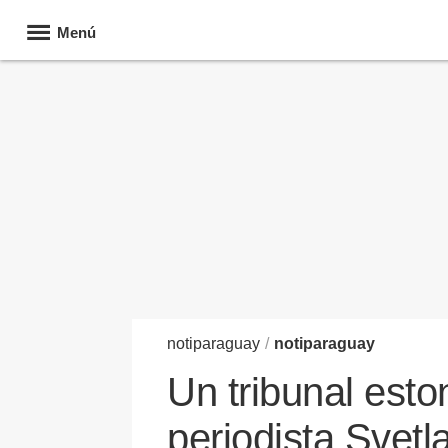
Menú
noti
paraguay
/
notiparaguay
Un tribunal esto
periodista Svet