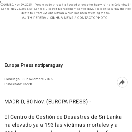
COLOMBO, Nov. 29, 2025 -- People wade through a flooded street after heavy rains in Colombo, Sri
Lanka, Nov. 28, 2025. Sri Lanka's Disaster Management Center (DMC) said on Saturday that the
death toll from Cyclone Ditwah, which has been affecting the cou
- AJITH PERERA / XINHUA NEWS / CONTACTOPHOTO
Europa Press notiparaguay
Domingo, 30 noviembre 2025
Publicado: 05:28
Abri
MADRID, 30 Nov. (EUROPA PRESS) -
El Centro de Gestión de Desastres de Sri Lanka
ha elevado ya a 193 las víctimas mortales y a