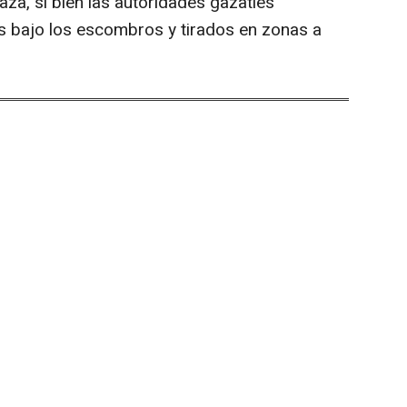
za, si bien las autoridades gazatíes
s bajo los escombros y tirados en zonas a