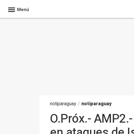
Menú
noti
paraguay
/
notiparaguay
O.Próx.- AMP2.-
en ataques de Is