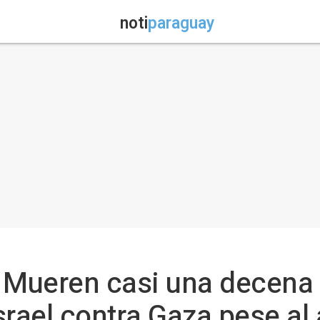
noti
paraguay
 Mueren casi una decena 
rael contra Gaza pese al 