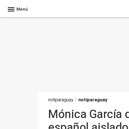
Menú
noti
paraguay
/
notiparaguay
Mónica García d
español aislado