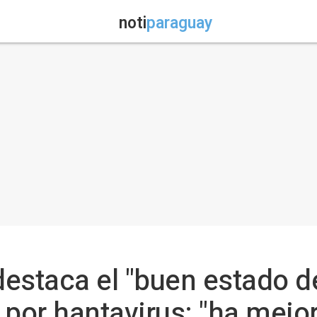
noti
paraguay
estaca el "buen estado de
 por hantavirus: "ha mejo