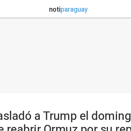
noti
paraguay
rasladó a Trump el doming
e reabrir Ormuz por su re