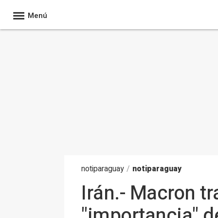
Menú
noti
paraguay
/
notiparaguay
Irán.- Macron t
"importancia" d