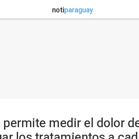
noti
paraguay
IA permite medir el dolor 
uar los tratamientos a ca