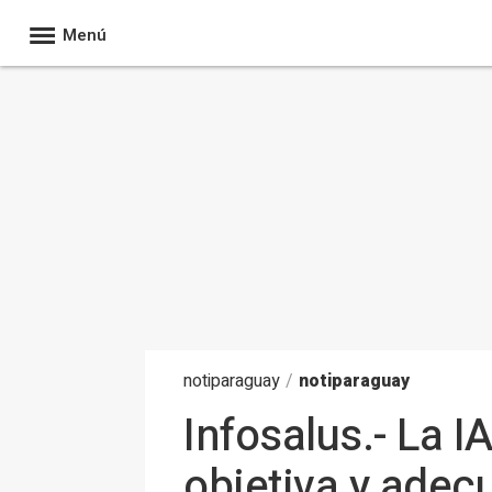
Menú
noti
paraguay
/
notiparaguay
Infosalus.- La 
objetiva y adec