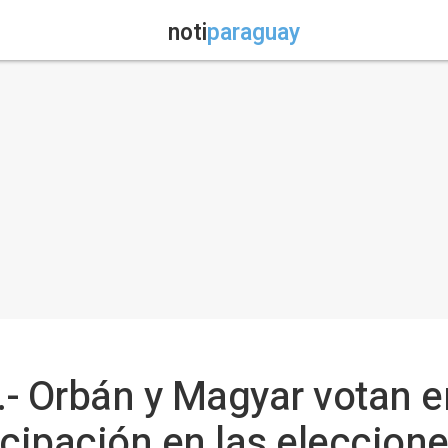
noti
paraguay
.- Orbán y Magyar votan 
icipación en las eleccion