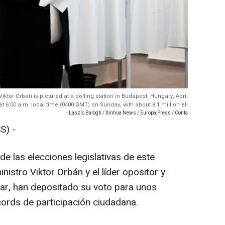
iktor Orban is pictured at a polling station in Budapest, Hungary, April
t 6:00 a.m. local time (0400 GMT) on Sunday, with about 8.1 million eli
- Laszlo Balogh / Xinhua News / Europa Press / Conta
S) -
e las elecciones legislativas de este
nistro Viktor Orbán y el líder opositor y
gyar, han depositado su voto para unos
ords de participación ciudadana.