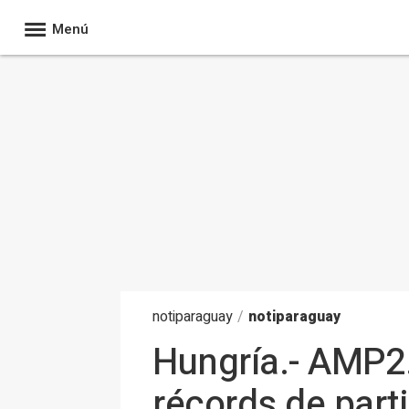
Menú
noti
paraguay
/
notiparaguay
Hungría.- AMP2
récords de part