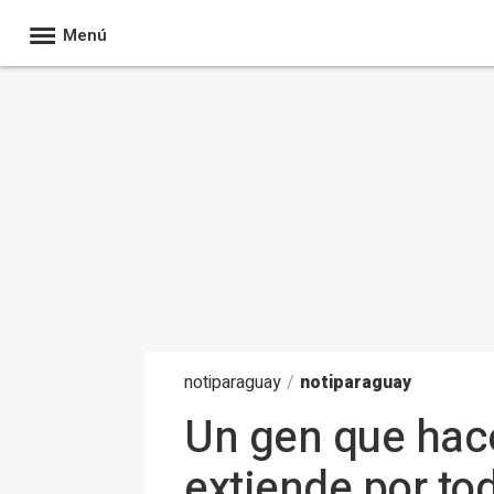
Menú
noti
paraguay
/
notiparaguay
Un gen que hace
extiende por to