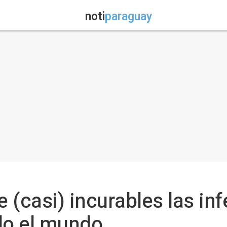
noti
paraguay
 (casi) incurables las in
do el mundo