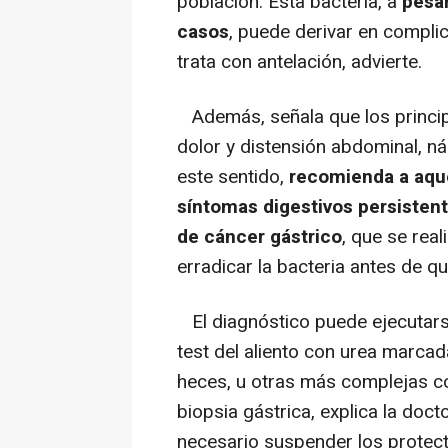
población. Esta bacteria, a
pesar
casos
, puede derivar en complic
trata con antelación, advierte.
Además, señala que los principa
dolor y distensión abdominal, ná
este sentido,
recomienda a aqu
síntomas digestivos persisten
de cáncer gástrico
, que se real
erradicar la bacteria antes de q
El diagnóstico puede ejecutar
test del aliento con urea marcad
heces, u otras más complejas c
biopsia gástrica, explica la doc
necesario suspender los protec