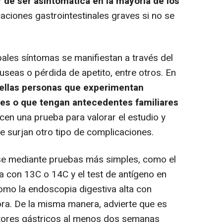
 de ser asintomática en la mayoría de los
aciones gastrointestinales graves si no se
les síntomas se manifiestan a través del
useas o pérdida de apetito, entre otros. En
ellas personas que experimentan
tes o que tengan antecedentes familiares
icen una prueba para valorar el estudio y
ue surjan otro tipo de complicaciones.
se mediante pruebas más simples, como el
a con 13C o 14C y el test de antígeno en
omo la endoscopia digestiva alta con
tora. De la misma manera, advierte que es
tores gástricos al menos dos semanas