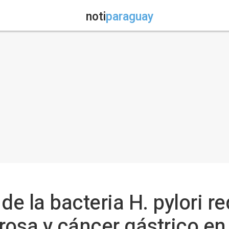
noti
paraguay
de la bacteria H. pylori r
erosa y cáncer gástrico en