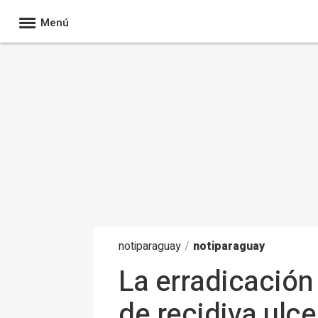
Menú
noti
paraguay
/
notiparaguay
La erradicación 
de recidiva ulc