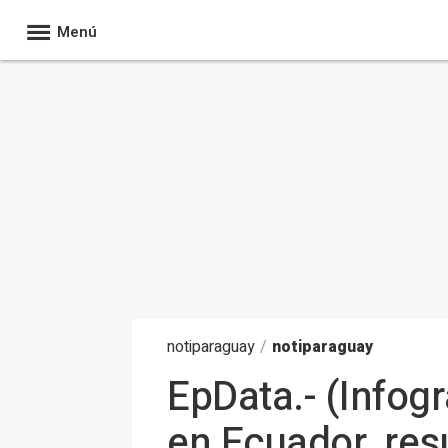
Menú
noti
paraguay
/
notiparaguay
EpData.- (Infogr
en Ecuador, res