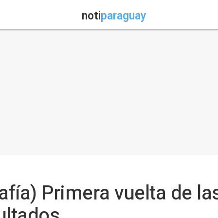
noti
paraguay
afía) Primera vuelta de l
ultados