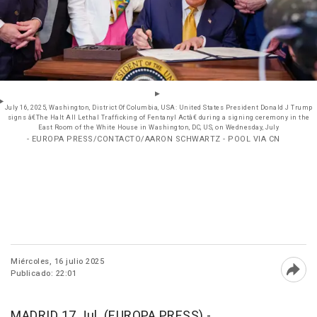
July 16, 2025, Washington, District Of Columbia, USA: United States President Donald J Trump
signs â€The Halt All Lethal Trafficking of Fentanyl Actâ€ during a signing ceremony in the
East Room of the White House in Washington, DC, US, on Wednesday, July
- EUROPA PRESS/CONTACTO/AARON SCHWARTZ - POOL VIA CN
Miércoles, 16 julio 2025
Publicado: 22:01
Abri
MADRID 17 Jul. (EUROPA PRESS) -