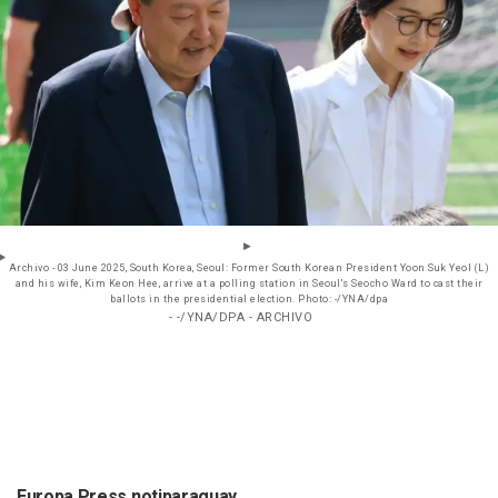
Archivo - 03 June 2025, South Korea, Seoul: Former South Korean President Yoon Suk Yeol (L)
and his wife, Kim Keon Hee, arrive at a polling station in Seoul's Seocho Ward to cast their
ballots in the presidential election. Photo: -/YNA/dpa
- -/YNA/DPA - ARCHIVO
Europa Press notiparaguay