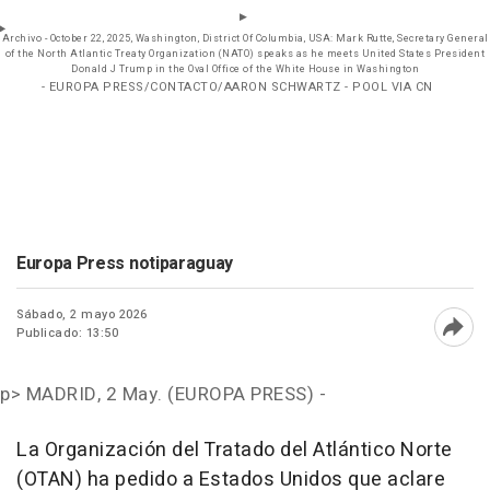
Archivo - October 22, 2025, Washington, District Of Columbia, USA: Mark Rutte, Secretary General
of the North Atlantic Treaty Organization (NATO) speaks as he meets United States President
Donald J Trump in the Oval Office of the White House in Washington
- EUROPA PRESS/CONTACTO/AARON SCHWARTZ - POOL VIA CN
Europa Press notiparaguay
Sábado, 2 mayo 2026
Publicado: 13:50
Abri
p>
MADRID, 2 May. (EUROPA PRESS) -
La Organización del Tratado del Atlántico Norte
(OTAN) ha pedido a Estados Unidos que aclare