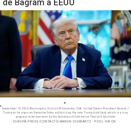
de Bagram a EEUU
September 19, 2025, Washington, District Of Columbia, USA: United States President Donald J
Trump as he signs an Executive Order authorizing the new Trump Gold Card, which is a visa
program to be overseen by the Secretary of Commerce "that will facilitate
- EUROPA PRESS/CONTACTO/AARON SCHWARTZ - POOL VIA CN