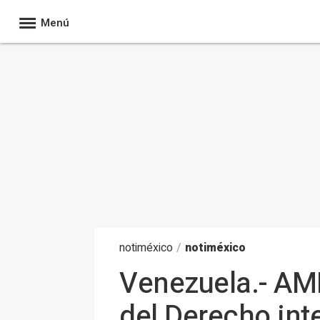
Menú
noti
méxico
/
notiméxico
Venezuela.- AMP
del Derecho int