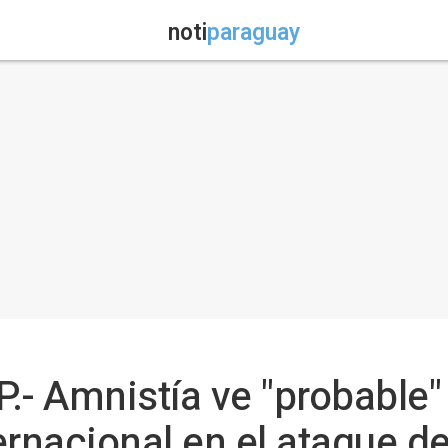
noti
paraguay
.- Amnistía ve "probable"
ernacional en el ataque d