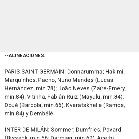
--ALINEACIONES.
PARIS SAINT-GERMAIN: Donnarumma; Hakimi,
Marquinhos, Pacho, Nuno Mendes (Lucas
Hernández, min.78); João Neves (Zaïre-Emery,
min.84), Vitinha, Fabián Ruiz (Mayulu, min.84);
Doué (Barcola, min.66), Kvaratskhelia (Ramos,
min.84) y Dembélé.
INTER DE MILÁN: Sommer; Dumfries, Pavard
(Bisseck, min.56; Darmian, min.62), Acerbi,