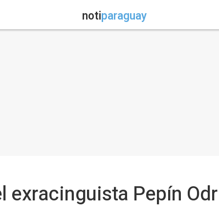
noti
paraguay
l exracinguista Pepín Odr