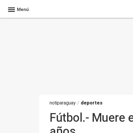
Menú
noti
paraguay
/
deportes
Fútbol.- Muere e
años