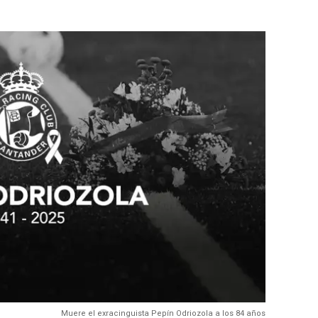
Muere el exracinguista Pepín Odriozola a los 84 años