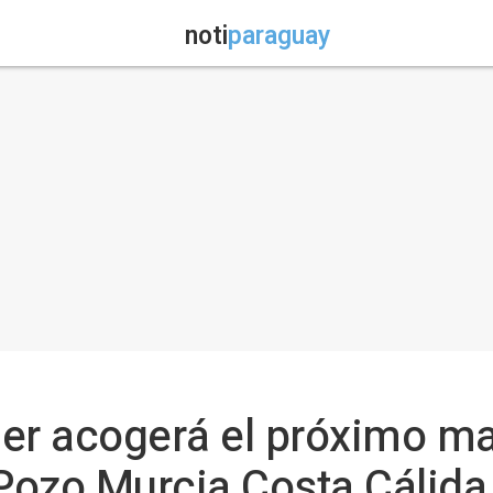
noti
paraguay
vier acogerá el próximo m
lPozo Murcia Costa Cálida