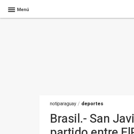
Menú
noti
paraguay
/
deportes
Brasil.- San Ja
partido entre E